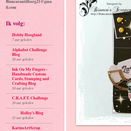
Biancavantilburg21@gma
il.com
Ik volg:
Hobby Hoogland
7 uur geleden
Alphabet Challenge
Blog
20 uur geleden
Ink On My Fingers -
Handmade Custom
Cards, Stamping and
Crafting Blog
20 uur geleden
C.R.A.F.T. Challenge
20 uur geleden
Holley's Blog
22 uur geleden
KarinsArtScrap